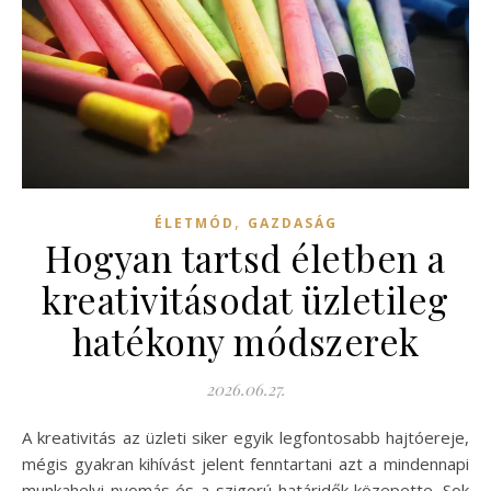
,
ÉLETMÓD
GAZDASÁG
Hogyan tartsd életben a
kreativitásodat üzletileg
hatékony módszerek
2026.06.27.
A kreativitás az üzleti siker egyik legfontosabb hajtóereje,
mégis gyakran kihívást jelent fenntartani azt a mindennapi
munkahelyi nyomás és a szigorú határidők közepette. Sok