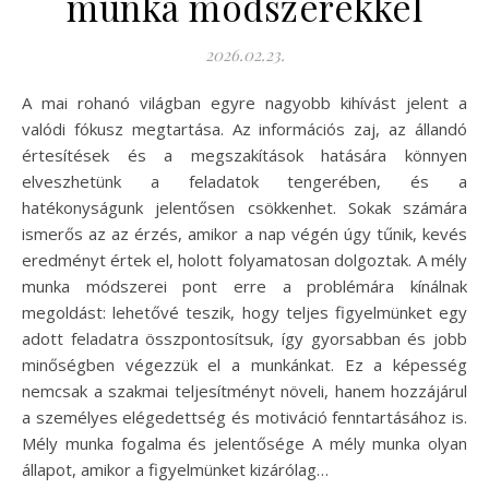
munka módszerekkel
2026.02.23.
A mai rohanó világban egyre nagyobb kihívást jelent a
valódi fókusz megtartása. Az információs zaj, az állandó
értesítések és a megszakítások hatására könnyen
elveszhetünk a feladatok tengerében, és a
hatékonyságunk jelentősen csökkenhet. Sokak számára
ismerős az az érzés, amikor a nap végén úgy tűnik, kevés
eredményt értek el, holott folyamatosan dolgoztak. A mély
munka módszerei pont erre a problémára kínálnak
megoldást: lehetővé teszik, hogy teljes figyelmünket egy
adott feladatra összpontosítsuk, így gyorsabban és jobb
minőségben végezzük el a munkánkat. Ez a képesség
nemcsak a szakmai teljesítményt növeli, hanem hozzájárul
a személyes elégedettség és motiváció fenntartásához is.
Mély munka fogalma és jelentősége A mély munka olyan
állapot, amikor a figyelmünket kizárólag…