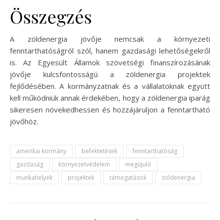
Összegzés
A zöldenergia jövője nemcsak a környezeti
fenntarthatóságról szól, hanem gazdasági lehetőségekről
is. Az Egyesült Államok szövetségi finanszírozásának
jövője kulcsfontosságú a zöldenergia projektek
fejlődésében. A kormányzatnak és a vállalatoknak együtt
kell működniük annak érdekében, hogy a zöldenergia iparág
sikeresen növekedhessen és hozzájáruljon a fenntartható
jövőhöz.
amerikai kormány
befektetések
fenntarthatóság
gazdaság
környezetvédelem
megújuló
munkahelyek
projektek
támogatások
zöldenergia