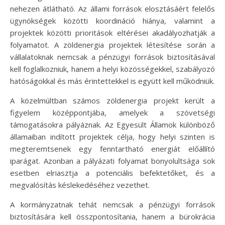
nehezen átlátható. Az állami források elosztásáért felelős
ügynökségek közötti koordináció hiánya, valamint a
projektek közötti prioritások eltérései akadályozhatják a
folyamatot. A zöldenergia projektek létesítése során a
vállalatoknak nemcsak a pénzügyi források biztosításával
kell foglalkozniuk, hanem a helyi közösségekkel, szabályozó
hatóságokkal és más érintettekkel is együtt kell működniük.
A közelmúltban számos zöldenergia projekt került a
figyelem középpontjába, amelyek a szövetségi
támogatásokra pályáznak. Az Egyesült Államok különböző
államaiban indított projektek célja, hogy helyi szinten is
megteremtsenek egy fenntartható energiát előállító
iparágat. Azonban a pályázati folyamat bonyolultsága sok
esetben elriasztja a potenciális befektetőket, és a
megvalósítás késlekedéséhez vezethet.
A kormányzatnak tehát nemcsak a pénzügyi források
biztosítására kell összpontosítania, hanem a bürokrácia