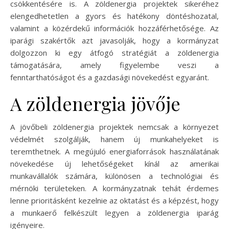
csökkentésére is. A zöldenergia projektek sikeréhez
elengedhetetlen a gyors és hatékony döntéshozatal,
valamint a közérdekű információk hozzáférhetősége. Az
iparági szakértők azt javasolják, hogy a kormányzat
dolgozzon ki egy átfogó stratégiát a zöldenergia
támogatására, amely figyelembe veszi a
fenntarthatóságot és a gazdasági növekedést egyaránt.
A zöldenergia jövője
A jövőbeli zöldenergia projektek nemcsak a környezet
védelmét szolgálják, hanem új munkahelyeket is
teremthetnek. A megújuló energiaforrások használatának
növekedése új lehetőségeket kínál az amerikai
munkavállalók számára, különösen a technológiai és
mérnöki területeken. A kormányzatnak tehát érdemes
lenne prioritásként kezelnie az oktatást és a képzést, hogy
a munkaerő felkészült legyen a zöldenergia iparág
igényeire.