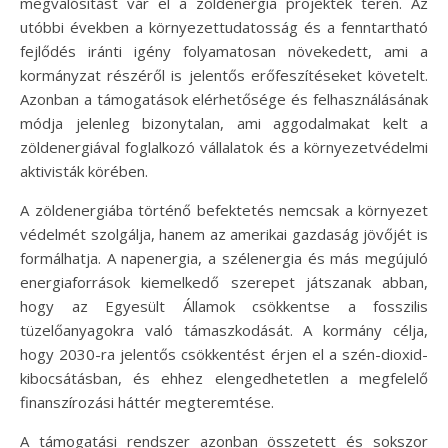
megvalósítást vár el a zöldenergia projektek terén. Az
utóbbi években a környezettudatosság és a fenntartható
fejlődés iránti igény folyamatosan növekedett, ami a
kormányzat részéről is jelentős erőfeszítéseket követelt.
Azonban a támogatások elérhetősége és felhasználásának
módja jelenleg bizonytalan, ami aggodalmakat kelt a
zöldenergiával foglalkozó vállalatok és a környezetvédelmi
aktivisták körében.
A zöldenergiába történő befektetés nemcsak a környezet
védelmét szolgálja, hanem az amerikai gazdaság jövőjét is
formálhatja. A napenergia, a szélenergia és más megújuló
energiaforrások kiemelkedő szerepet játszanak abban,
hogy az Egyesült Államok csökkentse a fosszilis
tüzelőanyagokra való támaszkodását. A kormány célja,
hogy 2030-ra jelentős csökkentést érjen el a szén-dioxid-
kibocsátásban, és ehhez elengedhetetlen a megfelelő
finanszírozási háttér megteremtése.
A támogatási rendszer azonban összetett és sokszor