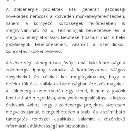
A zöldenergia projektek által generált gazdasági
növekedés nemcsak a közvetlen munkahelyteremtésben,
hanem a környező közösségek fejlődésében is
megnyilvánulhat. Az új technológiák bevezetése és a
megújuló energiaforrások kiépítése hozzájárulhat a helyi
gazdaságok fellendítéséhez, valamint a szén-dioxid-
kibocsátás csökkentéséhez.
A szövetségi támogatások jövője tehát kulcsfontosságú a
zöldenergia iparág számára. A kormányzatnak világos
irányelveket és célokat kell megfogalmaznia, hogy a
befektetők és a vállalatok biztonságban érezzék magukat.
A zöldenergia nem csupán egy trend, hanem a jövőnk
fenntartható megoldása, amelynek megvalósítása a közös
érdekünk. Ahhoz, hogy a zöldenergia projektek sikeresen
megvalósuljanak, elengedhetetlen a stabil és kiszámítható
támogatási rendszer kialakítása, valamint a közérdekű
információk átláthatóságának biztosítása.