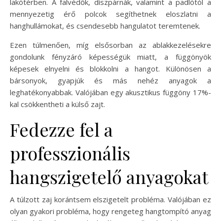
lakótérben. A falvédők, díszpárnák, valamint a padlótól a
mennyezetig érő polcok segíthetnek eloszlatni a
hanghullámokat, és csendesebb hangulatot teremtenek.
Ezen túlmenően, míg elsősorban az ablakkezelésekre
gondolunk fényzáró képességük miatt, a függönyök
képesek elnyelni és blokkolni a hangot. Különösen a
bársonyok, gyapjúk és más nehéz anyagok a
leghatékonyabbak. Valójában egy akusztikus függöny 17%-
kal csökkentheti a külső zajt.
Fedezze fel a
professzionális
hangszigetelő anyagokat
A túlzott zaj korántsem elszigetelt probléma. Valójában ez
olyan gyakori probléma, hogy rengeteg hangtompító anyag