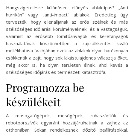
Hangszigetelésre különösen előnyös ablaktípus? „Anti
hurrikán” vagy „anti-impact” ablakok. Eredetileg úgy
tervezték, hogy ellenálljanak az erős szélnek és más
szélsőséges időjárási körülményeknek, és a vastagságuk,
valamint az erősebb tömítőanyagok és keretanyagok
használatának köszönhetően a zajcsökkentés kiváló
mellékhatása. Valójában ezek az ablakok olyan hatékonyan
csökkentik a zajt, hogy sok lakástulajdonos választja őket,
még akkor is, ha olyan területen élnek, ahol kevés a
szélsőséges időjárás és természeti katasztrófa.
Programozza be
készülékeit
A mosogatógépek, mosógépek, ruhaszárítók és
robotporszívók egyaránt hozzájárulhatnak a zajhoz az
otthonában. Sokan rendelkeznek időzítő beállításokkal,