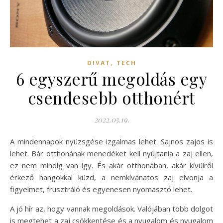
,
DIVAT
TECH
6 egyszerű megoldás egy
csendesebb otthonért
2022.05.19.
A mindennapok nyüzsgése izgalmas lehet. Sajnos zajos is
lehet. Bár otthonának menedéket kell nyújtania a zaj ellen,
ez nem mindig van így. És akár otthonában, akár kívülről
érkező hangokkal küzd, a nemkívánatos zaj elvonja a
figyelmet, frusztráló és egyenesen nyomasztó lehet.
A jó hír az, hogy vannak megoldások. Valójában több dolgot
is megtehet a zaj csökkentése és a nyugalom és nyugalom