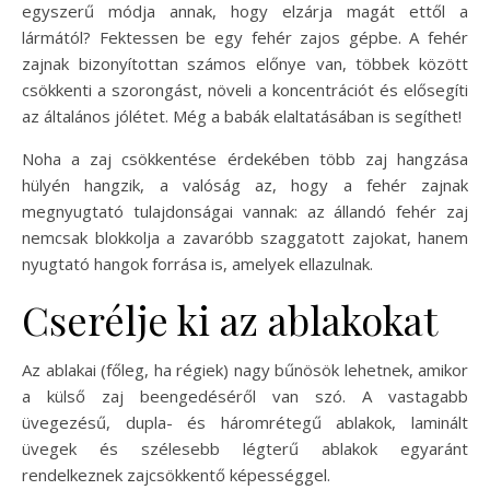
egyszerű módja annak, hogy elzárja magát ettől a
lármától? Fektessen be egy fehér zajos gépbe. A fehér
zajnak bizonyítottan számos előnye van, többek között
csökkenti a szorongást, növeli a koncentrációt és elősegíti
az általános jólétet. Még a babák elaltatásában is segíthet!
Noha a zaj csökkentése érdekében több zaj hangzása
hülyén hangzik, a valóság az, hogy a fehér zajnak
megnyugtató tulajdonságai vannak: az állandó fehér zaj
nemcsak blokkolja a zavaróbb szaggatott zajokat, hanem
nyugtató hangok forrása is, amelyek ellazulnak.
Cserélje ki az ablakokat
Az ablakai (főleg, ha régiek) nagy bűnösök lehetnek, amikor
a külső zaj beengedéséről van szó. A vastagabb
üvegezésű, dupla- és háromrétegű ablakok, laminált
üvegek és szélesebb légterű ablakok egyaránt
rendelkeznek zajcsökkentő képességgel.