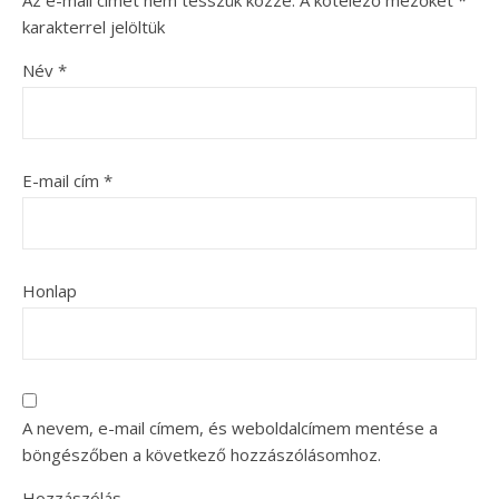
Az e-mail címet nem tesszük közzé.
A kötelező mezőket
*
karakterrel jelöltük
Név
*
E-mail cím
*
Honlap
A nevem, e-mail címem, és weboldalcímem mentése a
böngészőben a következő hozzászólásomhoz.
Hozzászólás