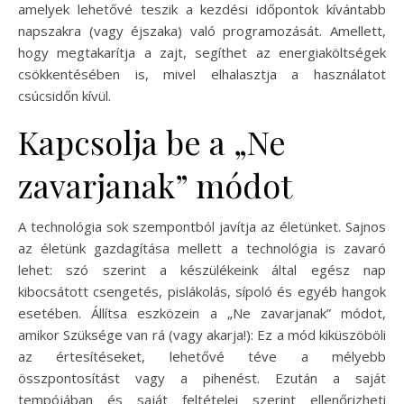
amelyek lehetővé teszik a kezdési időpontok kívántabb
napszakra (vagy éjszaka) való programozását. Amellett,
hogy megtakarítja a zajt, segíthet az energiaköltségek
csökkentésében is, mivel elhalasztja a használatot
csúcsidőn kívül.
Kapcsolja be a „Ne
zavarjanak” módot
A technológia sok szempontból javítja az életünket. Sajnos
az életünk gazdagítása mellett a technológia is zavaró
lehet: szó szerint a készülékeink által egész nap
kibocsátott csengetés, pislákolás, sípoló és egyéb hangok
esetében. Állítsa eszközein a „Ne zavarjanak” módot,
amikor Szüksége van rá (vagy akarja!): Ez a mód kiküszöböli
az értesítéseket, lehetővé téve a mélyebb
összpontosítást vagy a pihenést. Ezután a saját
tempójában és saját feltételei szerint ellenőrizheti