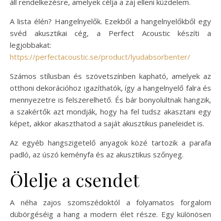
áll rendelkezésre, amelyek célja a zaj elleni küzdelem.
A lista élén? Hangelnyelők. Ezekből a hangelnyelőkből egy
svéd akusztikai cég, a Perfect Acoustic készíti a
legjobbakat:
https://perfectacoustic.se/product/lyudabsorbenter/
Számos stílusban és szövetszínben kapható, amelyek az
otthoni dekorációhoz igazíthatók, így a hangelnyelő falra és
mennyezetre is felszerelhető. És bár bonyolultnak hangzik,
a szakértők azt mondják, hogy ha fel tudsz akasztani egy
képet, akkor akaszthatod a saját akusztikus paneleidet is.
Az egyéb hangszigetelő anyagok közé tartozik a parafa
padló, az úszó keményfa és az akusztikus szőnyeg.
Ölelje a csendet
A néha zajos szomszédoktól a folyamatos forgalom
dübörgéséig a hang a modern élet része. Egy különösen