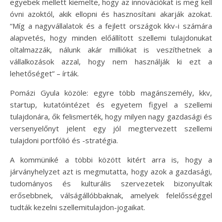
egyebek mellett kiemelte, hogy az innovációkat is meg kell
óvni azoktól, akik ellopni és hasznosítani akarják azokat.
“Míg a nagyvállalatok és a fejlett országok kkv-i számára
alapvetés, hogy minden előállított szellemi tulajdonukat
oltalmazzák, nálunk akár milliókat is veszíthetnek a
vállalkozások azzal, hogy nem használják ki ezt a
lehetőséget” – írták.
Pomázi Gyula közöle: egyre több magánszemély, kkv,
startup, kutatóintézet és egyetem figyel a szellemi
tulajdonára, ők felismerték, hogy milyen nagy gazdasági és
versenyelőnyt jelent egy jól megtervezett szellemi
tulajdoni portfólió és -stratégia.
A kommüniké a többi között kitért arra is, hogy a
járványhelyzet azt is megmutatta, hogy azok a gazdasági,
tudományos és kulturális szervezetek bizonyultak
erősebbnek, válságállóbbaknak, amelyek felelősséggel
tudták kezelni szellemitulajdon-jogaikat.