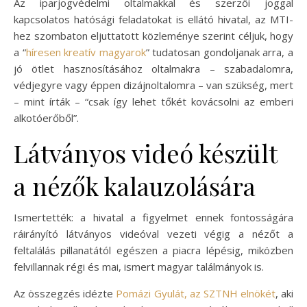
Az iparjogvédelmi oltalmakkal és szerzői joggal
kapcsolatos hatósági feladatokat is ellátó hivatal, az MTI-
hez szombaton eljuttatott közleménye szerint céljuk, hogy
a “
híresen kreatív magyarok
” tudatosan gondoljanak arra, a
jó ötlet hasznosításához oltalmakra – szabadalomra,
védjegyre vagy éppen dizájnoltalomra – van szükség, mert
– mint írták – “csak így lehet tőkét kovácsolni az emberi
alkotóerőből”.
Látványos videó készült
a nézők kalauzolására
Ismertették: a hivatal a figyelmet ennek fontosságára
ráirányító látványos videóval vezeti végig a nézőt a
feltalálás pillanatától egészen a piacra lépésig, miközben
felvillannak régi és mai, ismert magyar találmányok is.
Az összegzés idézte
Pomázi Gyulát, az SZTNH elnökét
, aki